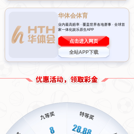
士气高昂、布阵精妙，但最终还是败于法国劲旅马赛的一粒关键
进球。
为何这场失利成为卡佩罗挥之不去的重要遗憾？首先，从当年的
背景来看，那支AC米兰被誉为整个欧洲最具统治力的一支球队。
从后防大师巴雷西到攻击核心范巴斯滕，每一个环节都堪称完
美。但就在一场看似胜券在握的大舞台上，他们却因一次角球破
绽被阿贝迪·贝利助攻，而由博克西奇送入制胜一击。