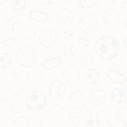
【西甲】巴萨火力全开7-1大胜瓦伦
西亚，费尔明双响双助闪耀全场
2026-08-09
新世俱杯革新：四年一届扩容32
队，欧洲占12席亚洲获4席
2026-08-09
体彩赞助青少年足球赛事多点开花
2026-08-09